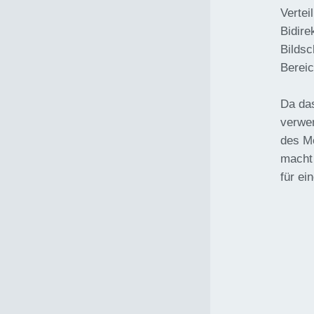
Vertei
Bidire
Bildsc
Bereic
Da das
verwen
des M
macht
für ei