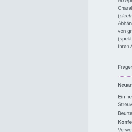
Ab Apr
Charak
(
elect
Abhäng
von gr
(spekt
Ihren 
Fragen
Neuar
Ein ne
Streuv
Beurte
Konfe
Verwen