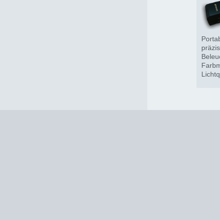
Portab
präzi
Beleu
Farbm
Licht
LEDs