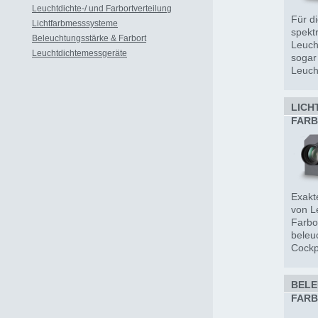
Leuchtdichte-/ und Farbortverteilung
Für d
Lichtfarbmesssysteme
spekt
Beleuchtungsstärke & Farbort
Leuch
Leuchtdichtemessgeräte
sogar
Leuch
LICHT
FARB
Exakt
von L
Farbo
beleu
Cockpi
Auswe
BELE
FARB