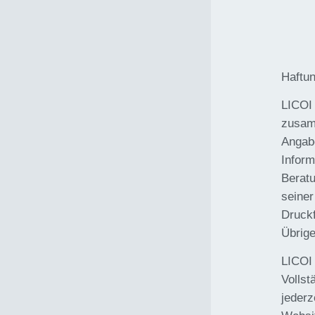
Haftu
LICOI 
zusamm
Angabe
Inform
Beratu
seiner
Druck
Übrige
LICOI 
Vollst
jederz