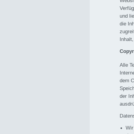
Websit
Verfüg
und li
die In
zugrei
Inhal
Copyr
Alle T
Intern
dem Co
Speic
der In
ausdrü
Daten
Wir