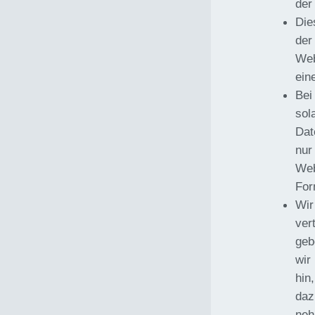
der
Die
der
Web
ein
Bei
sol
Dat
nur
Web
For
Wir
ver
geb
wir
hin
daz
neh