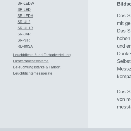
Bilds
SR-LEDW
SR-LED
Das Sp
SR-LEDH
SR-UL2
mit ge
SR-UL1R
Das SR
SR-3AR
hohen 
SR-NIR
und em
RD-80SA
Dunke
Leuchtdichte-/ und Farbortverteilung
Selbst
Lichtfarbmesssysteme
Beleuchtungsstärke & Farbort
Messze
Leuchtdichtemessgeräte
kompa
Das SR
von mo
messte