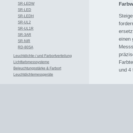
Farbw
SR-LEDW
SR-LED
Steige
SR-LEDH
SR-UL2
forde
SR-UL1R
ersetz
SR-3AR
einen 
SR-NIR
Messst
RD-80SA
präzi
Leuchtdichte-/ und Farbortverteilung
Farbt
Lichtfarbmesssysteme
Beleuchtungsstärke & Farbort
und 4 
Leuchtdichtemessgeräte