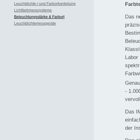
Farbt
Leuchtdichte-/ und Farbortverteilung
Lichtfarbmesssysteme
Das ne
Beleuchtungsstärke & Farbort
Leuchtdichtemessgeräte
präzis
Besti
Beleu
Klass
Labor 
spektr
Farbw
Genaui
- 1.00
vervol
Das IM
einfac
der In